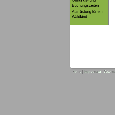
Öffnungs- und
Buchungszeiten
Ausrüstung für ein
Waldkind
Home
|
Impressum
|
Datens