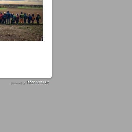
habanunu.de
powered by