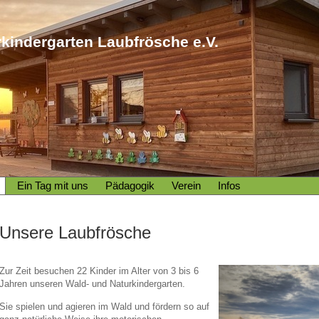
kindergarten Laubfrösche e.V.
Ein Tag mit uns
Pädagogik
Verein
Infos
Unsere Laubfrösche
Zur Zeit besuchen 22 Kinder im Alter von 3 bis 6
Jahren unseren Wald- und Naturkindergarten.
Sie spielen und agieren im Wald und fördern so auf