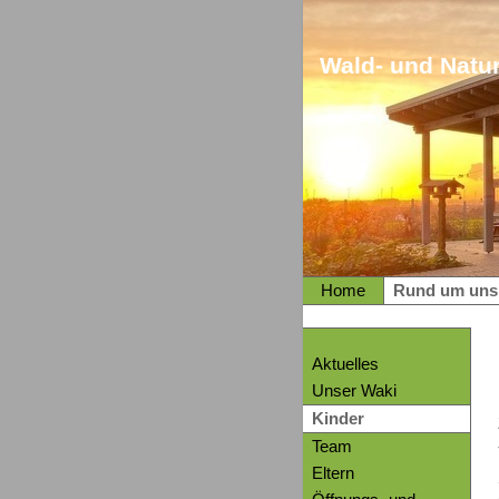
Wald- und Natur
Home
Rund um uns
Aktuelles
Unser Waki
Kinder
Team
Eltern