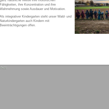
ganz natürliche Weise ihre motorischen
Fähigkeiten, ihre Konzentration und ihre
Wahrnehmung sowie Ausdauer und Motivation.
Als integrativer Kindergarten steht unser Wald- und
Naturkindergarten auch Kindern mit
Beeinträchtigungen offen.
chutz