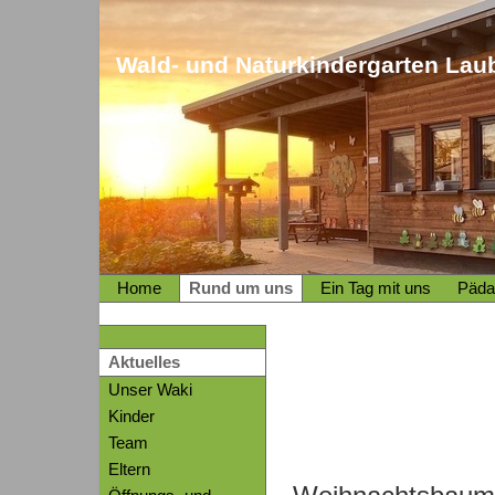
Wald- und Naturkindergarten Laub
Home
Rund um uns
Ein Tag mit uns
Päda
Aktuelles
Unser Waki
Kinder
Team
Eltern