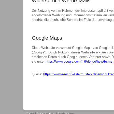
Widerspruch Werbe-Mails
Der Nutzung von im Rahmen der Impressumspflicht verö
angeforderter Werbung und Informationsmaterialien wird 
ausdrücklich rechtliche Schritte im Falle der unverla
Google Maps
Diese Webseite verwendet Google Maps von Google LL
(„Google“). Durch Nutzung dieser Webseite erklären Sie
erhobenen Daten durch Google, deren Vertreter sowie D
sie unter
https://www.google.com/intl/de_de/help/term
Quelle:
https://www.e-recht24.de/muster- datenschutzer
Home
|
Impressum
|
Datenschutz