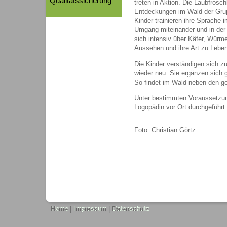
Qualitätssicherung
treten in Aktion. Die Laubfroschk
Entdeckungen im Wald der Grup
Kinder trainieren ihre Sprache i
Umgang miteinander und in der 
sich intensiv über Käfer, Würme
Aussehen und ihre Art zu Lebe
Die Kinder verständigen sich 
wieder neu. Sie ergänzen sich ge
So findet im Wald neben den ge
Unter bestimmten Voraussetzu
Logopädin vor Ort durchgeführt
Foto: Christian Görtz
Home
|
Impressum
|
Datenschutz