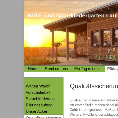
Wald- und Naturkindergarten Laub
Home
Rund um uns
Ein Tag mit uns
Päda
Qualitätssicheru
Warum Waki?
Vorschularbeit
Sprachförderung
Qualität hat in unserem Wald- 
Bildungsauftrag
An erster Stelle stehen dabei di
Dafür ist ein gewisses Maß an F
Unser Acker
Weiterentwicklung der pädagogis