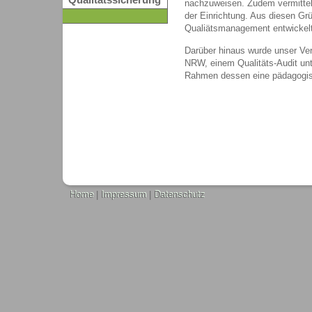
Qualitätssicherung
nachzuweisen. Zudem vermitteln
der Einrichtung. Aus diesen Grü
Qualiätsmanagement entwickelt, v
Darüber hinaus wurde unser Ve
NRW, einem Qualitäts-Audit un
Rahmen dessen eine pädagogisch
Home
|
Impressum
|
Datenschutz